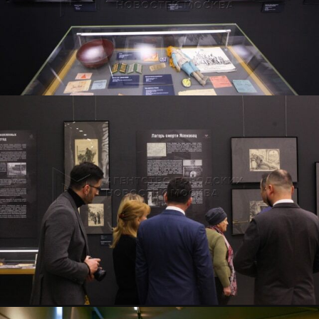
резюме
телеграм
почта