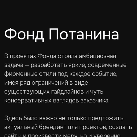
Фонд Потанина
В проектах Фонда стояла амбициозная
задача — разработать яркие, современные
фирменные стили под каждое событие,
имея ряд ограничений в виде
существующих гайдлайнов и чуть
консервативных взглядов заказчика.
Здесь было важно не только предложить
актуальный брендинг для проектов, создать
сайты и произвести мерч, но и уверенно
аргументировать свою позицию, мягко
отстаивать свои решения и наглядно
показывать разницу.
Главным показателем успеха стали
повторные обращения коллег — удалось