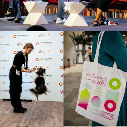
резюме
телеграм
почта